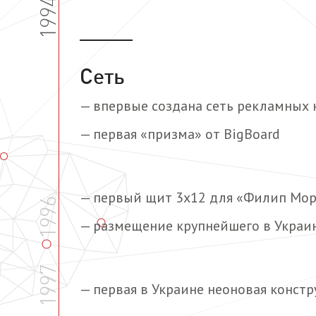
1994
Сеть
— впервые создана сеть рекламных
— первая «призма» от BigBoard
— первый щит 3х12 для «Филип Мо
1996
— размещение крупнейшего в Украин
1997
— первая в Украине неоновая констр