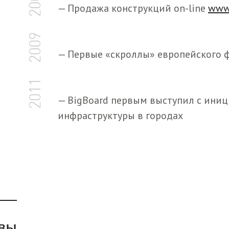
2006
— Продажа конструкций on-line
www
2009
— Первые «скроллы» европейского 
2011
— BigBoard первым выступил с ини
инфраструктуры в городах
вы