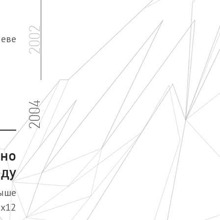
2002
иеве
2004
дно
юду
рыше
5х12