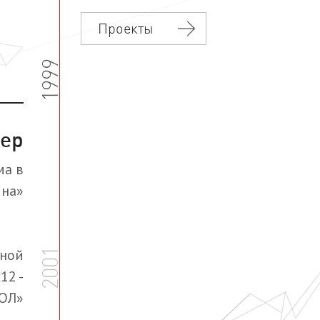
Проекты
1999
мер
ма в
ина»
тной
2001
12 -
ОЛ»