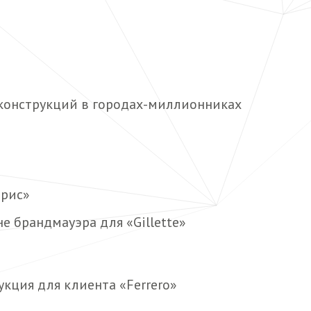
 конструкций в городах-миллионниках
ррис»
е брандмауэра для «Gillette»
укция для клиента «Ferrero»