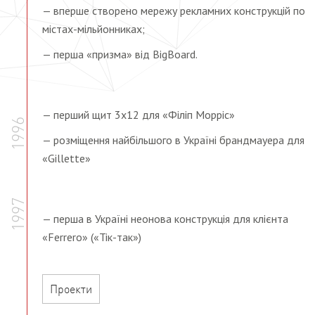
— вперше створено мережу рекламних конструкцій по
містах-мільйонниках;
— перша «призма» від BigBoard.
— перший щит 3х12 для «Філіп Морріс»
1996
— розміщення найбільшого в Україні брандмауера для
«Gillette»
1997
— перша в Україні неонова конструкція для клієнта
«Ferrero» («Тік-так»)
Проекти